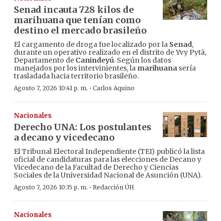
Senad incauta 728 kilos de
marihuana que tenían como
destino el mercado brasileño
El cargamento de droga fue localizado por la
Senad
,
durante un operativo realizado en el distrito de Yvy Pytã,
Departamento de
Canindeyú
. Según los datos
manejados por los intervinientes, la
marihuana
sería
trasladada hacia territorio brasileño.
·
Agosto 7, 2026 10:41 p. m.
Carlos Aquino
Nacionales
Derecho UNA: Los postulantes
a decano y vicedecano
El Tribunal Electoral Independiente (TEI) publicó la lista
oficial de candidaturas para las elecciones de Decano y
Vicedecano de la Facultad de Derecho y Ciencias
Sociales de la Universidad Nacional de Asunción (UNA).
·
Agosto 7, 2026 10:35 p. m.
Redacción ÚH
Nacionales