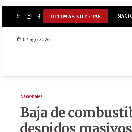
NACI
ÚLTIMAS NOTICIAS
twitter
instagram
facebook
tiktok
youtube
spotify
07 ago 2026
Nacionales
Baja de combustib
despidos masivos