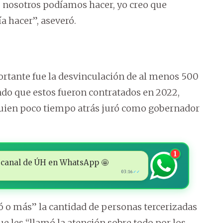
 nosotros podíamos hacer, yo creo que
a hacer”, aseveró.
ortante fue la desvinculación de al menos 500
ando que estos fueron contratados en 2022,
 quien poco tiempo atrás juró como gobernador
1
 al canal de ÚH en WhatsApp 🤩
03:16
✓✓
ó o más” la cantidad de personas tercerizadas
ue les “llamó la atención sobre todo por los