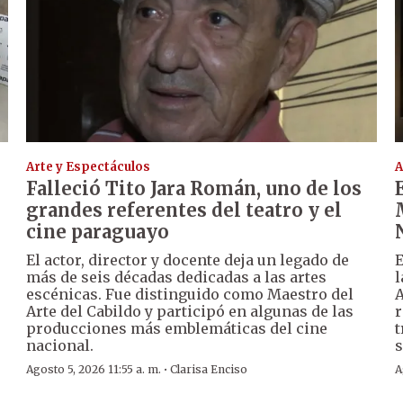
Arte y Espectáculos
A
Falleció Tito Jara Román, uno de los
grandes referentes del teatro y el
cine paraguayo
El actor, director y docente deja un legado de
E
más de seis décadas dedicadas a las artes
l
escénicas. Fue distinguido como Maestro del
A
Arte del Cabildo y participó en algunas de las
r
producciones más emblemáticas del cine
t
nacional.
s
·
Agosto 5, 2026 11:55 a. m.
Clarisa Enciso
A