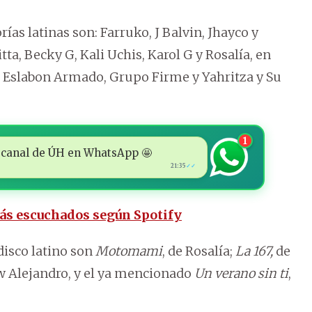
ías latinas son: Farruko, J Balvin, Jhayco y
tta, Becky G, Kali Uchis, Karol G y Rosalía, en
0, Eslabon Armado, Grupo Firme y Yahritza y Su
1
 al canal de ÚH en WhatsApp 🤩
21:35
✓✓
más escuchados según Spotify
disco latino son
Motomami
, de Rosalía;
La 167,
de
w Alejandro, y el ya mencionado
Un verano sin ti
,