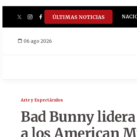
NACI
ÚLTIMAS NOTICIAS
twitter
instagram
facebook
tiktok
youtube
spotify
06 ago 2026
Arte y Espectáculos
Bad Bunny lidera
a los American M