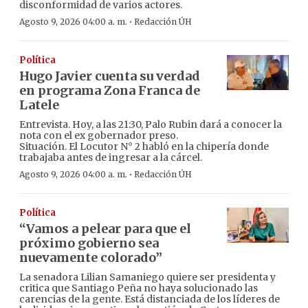
disconformidad de varios actores.
·
Agosto 9, 2026 04:00 a. m.
Redacción ÚH
Política
Hugo Javier cuenta su verdad
en programa Zona Franca de
Latele
Entrevista. Hoy, a las 21:30, Palo Rubin dará a conocer la
nota con el ex gobernador preso.
Situación. El Locutor N° 2 habló en la chipería donde
trabajaba antes de ingresar a la cárcel.
·
Agosto 9, 2026 04:00 a. m.
Redacción ÚH
Política
“Vamos a pelear para que el
próximo gobierno sea
nuevamente colorado”
La senadora Lilian Samaniego quiere ser presidenta y
critica que Santiago Peña no haya solucionado las
carencias de la gente. Está distanciada de los líderes de