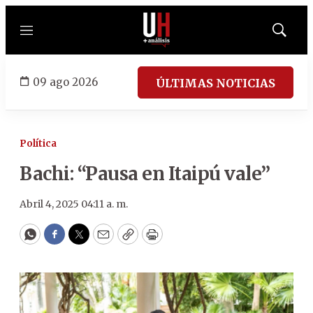
Menú
Mostrar
búsqued
09 ago 2026
ÚLTIMAS NOTICIAS
Política
Bachi: “Pausa en Itaipú vale”
Abril 4, 2025 04:11 a. m.
WhatsApp
Facebook
Twitter
Email
Copy
Print