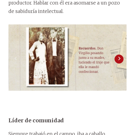
productor. Hablar con él era asomarse a un pozo
de sabiduría intelectual.
2
/
2
pro
aco
Líder de comunidad
Siempre trabajó en el campo, iba a caballo,