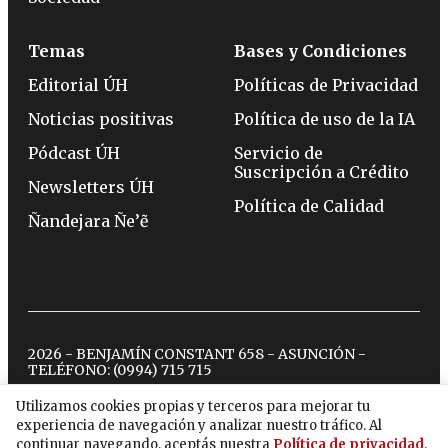
Temas
Bases y Condiciones
Editorial ÚH
Políticas de Privacidad
Noticias positivas
Política de uso de la IA
Pódcast ÚH
Servicio de
Suscripción a Crédito
Newsletters ÚH
Política de Calidad
Ñandejara Ñe’ẽ
2026 - BENJAMÍN CONSTANT 658 - ASUNCIÓN -
TELÉFONO:
(0994) 715 715
Utilizamos cookies propias y terceros para mejorar tu
experiencia de navegación y analizar nuestro tráfico. Al
twitter
instagram
facebook
tiktok
youtube
spotify
continuar navegando, aceptás nuestra
Política de privacidad
.