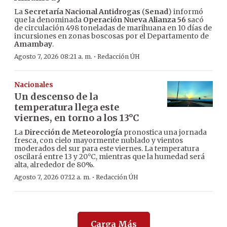
La
Secretaría Nacional Antidrogas
(
Senad
) informó
que la denominada
Operación Nueva Alianza 56
sacó
de circulación 498 toneladas de marihuana en 10 días de
incursiones en zonas boscosas por el Departamento de
Amambay
.
·
Agosto 7, 2026 08:21 a. m.
Redacción ÚH
Nacionales
Un descenso de la
temperatura llega este
viernes, en torno a los 13°C
La
Dirección de Meteorología
pronostica una jornada
fresca, con cielo mayormente nublado y vientos
moderados del sur para este viernes. La temperatura
oscilará entre 13 y 20°C, mientras que la humedad será
alta, alrededor de 80%.
·
Agosto 7, 2026 07:12 a. m.
Redacción ÚH
Carga Más