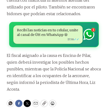
cuenta con matrícula ni asientos además del
utilizado por el piloto. También se encontraron
bidones que podrían estar relacionados.
Recibí las noticias en tu celular, unite
1
al canal de ÚH en WhatsApp 🤩
✓✓
17:58
El fiscal asignado a la causa es Encina de Pilar,
quien deberá investigar los posibles hechos
punibles, mientras que la Policía Nacional se aboca
en identificar a los ocupantes de la aeronave,
según informó la periodista de Última Hora, Liz
Acosta.
WhatsApp
Facebook
Twitter
Email
Copy
Print