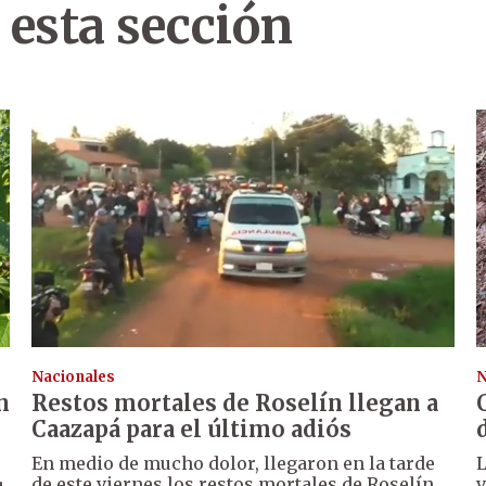
 esta sección
Nacionales
N
n
Restos mortales de Roselín llegan a
Caazapá para el último adiós
En medio de mucho dolor, llegaron en la tarde
de este viernes los restos mortales de Roselín
v