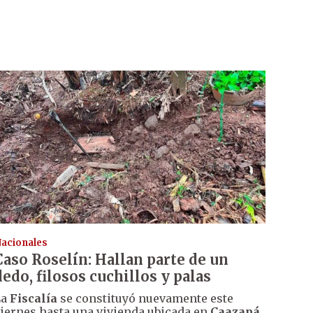
acionales
Caso Roselín: Hallan parte de un
dedo, filosos cuchillos y palas
La
Fiscalía
se constituyó nuevamente este
iernes hasta una vivienda ubicada en
Caazapá