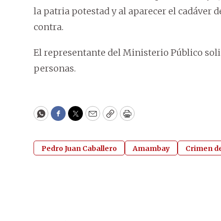
la patria potestad y al aparecer el cadáver
contra.
El representante del Ministerio Público sol
personas.
WhatsApp
Facebook
Twitter
Email
Copy
Print
Pedro Juan Caballero
Amambay
Crimen de