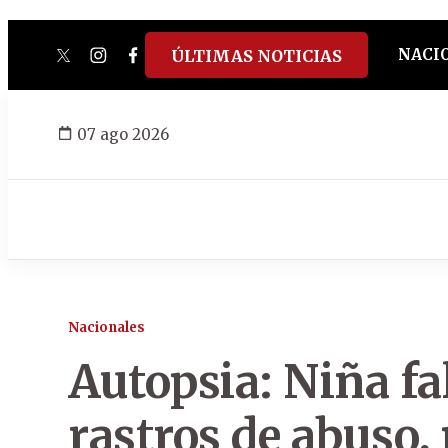
NACI
ÚLTIMAS NOTICIAS
twitter
instagram
facebook
tiktok
youtube
spotify
07 ago 2026
Nacionales
Autopsia: Niña fa
rastros de abuso,