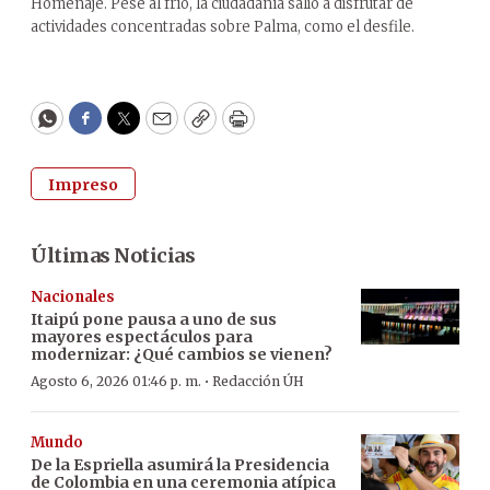
Homenaje. Pese al frío, la ciudadanía salió a disfrutar de
actividades concentradas sobre Palma, como el desfile.
WhatsApp
Facebook
Twitter
Email
Copy
Print
Impreso
Últimas Noticias
Nacionales
Itaipú pone pausa a uno de sus
mayores espectáculos para
modernizar: ¿Qué cambios se vienen?
·
Agosto 6, 2026 01:46 p. m.
Redacción ÚH
Mundo
De la Espriella asumirá la Presidencia
de Colombia en una ceremonia atípica