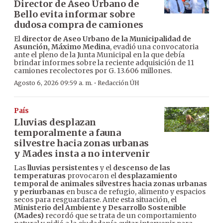
Director de Aseo Urbano de
Bello evita informar sobre
dudosa compra de camiones
El
director de Aseo Urbano de la Municipalidad de
Asunción, Máximo Medina
, evadió una convocatoria
ante el pleno de la Junta Municipal en la que debía
brindar informes sobre la reciente adquisición de 11
camiones recolectores por G. 13.606 millones.
·
Agosto 6, 2026 09:59 a. m.
Redacción ÚH
País
Lluvias desplazan
temporalmente a fauna
silvestre hacia zonas urbanas
y Mades insta a no intervenir
Las
lluvias persistentes
y el
descenso de las
temperaturas
provocaron el
desplazamiento
temporal de animales silvestres hacia zonas urbanas
y periurbanas
en busca de refugio, alimento y espacios
secos para resguardarse. Ante esta situación, el
Ministerio del Ambiente y Desarrollo Sostenible
(Mades)
recordó que se trata de un comportamiento