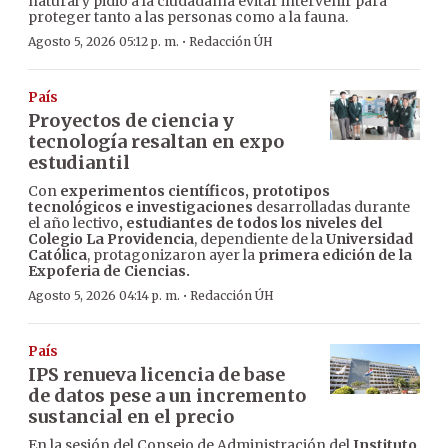
natural y pidió a la ciudadanía evitar intervenir para
proteger tanto a las personas como a la fauna.
·
Agosto 5, 2026 05:12 p. m.
Redacción ÚH
País
Proyectos de ciencia y
tecnología resaltan en expo
estudiantil
Con
experimentos científicos, prototipos
tecnológicos e investigaciones
desarrolladas durante
el año lectivo
, estudiantes de todos los niveles del
Colegio La Providencia
, dependiente de la
Universidad
Católica
, protagonizaron ayer la
primera edición de la
Expoferia de Ciencias.
·
Agosto 5, 2026 04:14 p. m.
Redacción ÚH
País
IPS renueva licencia de base
de datos pese a un incremento
sustancial en el precio
En la sesión del Consejo de Administración del
Instituto