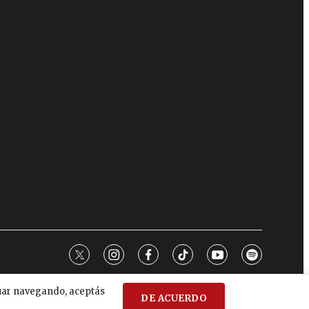
twitter
instagram
facebook
tiktok
youtube
spotify
nuar navegando, aceptás
DE ACUERDO