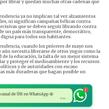
 por librar y quedan muchas otras cadenas que
pendencia ya no implican tal vez alzamientos
es, ni significan campañas bélicas contra
decisivas que se deben seguir librando contra
de un país más transparente, democrático,
 digna para todos sus habitantes.
ependencia, cuando los próceres de mayo nos
y aún necesita liberarse de otros yugos como la
d de la educación, la falta de un mejor sistema
idar y proteger el medioambiente y los recursos
políticos y de autoridades con escaso
icas más duraderas que hagan posible un
1
 al canal de ÚH en WhatsApp 🤩
17:41
✓✓