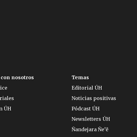
 con nosotros
Temas
ice
Editorial ÚH
riales
Noticias positivas
ón ÚH
Pódcast ÚH
Newsletters ÚH
Ñandejara Ñe’ẽ