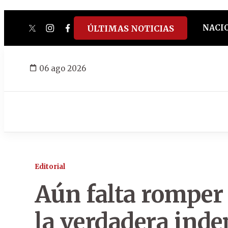
NACI
ÚLTIMAS NOTICIAS
twitter
instagram
facebook
tiktok
youtube
spotify
06 ago 2026
Editorial
Aún falta romper
la verdadera ind