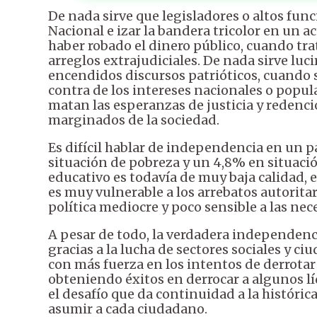
De nada sirve que legisladores o altos fun
Nacional e izar la bandera tricolor en un 
haber robado el dinero público, cuando trat
arreglos extrajudiciales. De nada sirve luc
encendidos discursos patrióticos, cuando 
contra de los intereses nacionales o popul
matan las esperanzas de justicia y redenci
marginados de la sociedad.
Es difícil hablar de independencia en un p
situación de pobreza y un 4,8% en situaci
educativo es todavía de muy baja calidad,
es muy vulnerable a los arrebatos autoritar
política mediocre y poco sensible a las nec
A pesar de todo, la verdadera independen
gracias a la lucha de sectores sociales y 
con más fuerza en los intentos de derrotar
obteniendo éxitos en derrocar a algunos líd
el desafío que da continuidad a la históric
asumir a cada ciudadano.