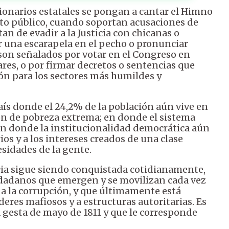
cionarios estatales se pongan a cantar el Himno
acto público, cuando soportan acusaciones de
an de evadir a la Justicia con chicanas o
ir una escarapela en el pecho o pronunciar
son señalados por votar en el Congreso en
ares, o por firmar decretos o sentencias que
ón para los sectores más humildes y
aís donde el 24,2% de la población aún vive en
ón de pobreza extrema; en donde el sistema
 en donde la institucionalidad democrática aún
ios y a los intereses creados de una clase
esidades de la gente.
cia sigue siendo conquistada cotidianamente,
ciudadanos que emergen y se movilizan cada vez
 a la corrupción, y que últimamente está
eres mafiosos y a estructuras autoritarias. Es
a gesta de mayo de 1811 y que le corresponde