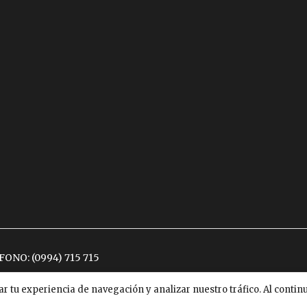
ÉFONO:
(0994) 715 715
ar tu experiencia de navegación y analizar nuestro tráfico. Al conti