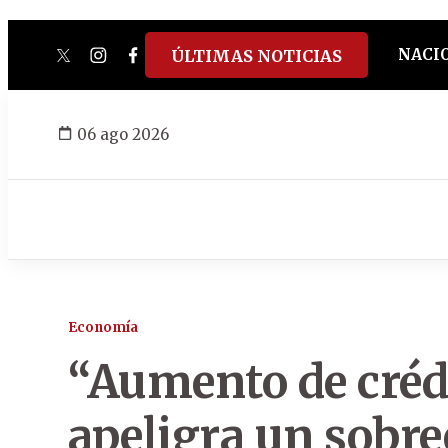
NACI
ÚLTIMAS NOTICIAS
twitter
instagram
facebook
tiktok
youtube
spotify
06 ago 2026
Economía
“Aumento de créd
apeligra un sobr