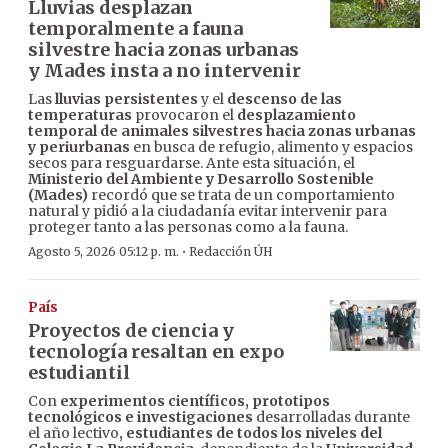
Lluvias desplazan
temporalmente a fauna
silvestre hacia zonas urbanas
y Mades insta a no intervenir
Las
lluvias persistentes
y el
descenso de las
temperaturas
provocaron el
desplazamiento
temporal de animales silvestres hacia zonas urbanas
y periurbanas
en busca de refugio, alimento y espacios
secos para resguardarse. Ante esta situación, el
Ministerio del Ambiente y Desarrollo Sostenible
(Mades)
recordó que se trata de un comportamiento
natural y pidió a la ciudadanía evitar intervenir para
proteger tanto a las personas como a la fauna.
·
Agosto 5, 2026 05:12 p. m.
Redacción ÚH
País
Proyectos de ciencia y
tecnología resaltan en expo
estudiantil
Con
experimentos científicos, prototipos
tecnológicos e investigaciones
desarrolladas durante
el año lectivo
, estudiantes de todos los niveles del