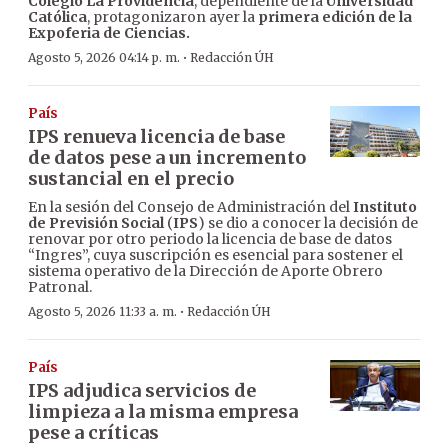
Colegio La Providencia
, dependiente de la
Universidad
Católica
, protagonizaron ayer la
primera edición de la
Expoferia de Ciencias.
·
Agosto 5, 2026 04:14 p. m.
Redacción ÚH
País
IPS renueva licencia de base
de datos pese a un incremento
sustancial en el precio
En la sesión del Consejo de Administración del
Instituto
de Previsión Social
(
IPS
) se dio a conocer la decisión de
renovar por otro periodo la licencia de base de datos
“Ingres”, cuya suscripción es esencial para sostener el
sistema operativo de la Dirección de Aporte Obrero
Patronal.
·
Agosto 5, 2026 11:33 a. m.
Redacción ÚH
País
IPS adjudica servicios de
limpieza a la misma empresa
pese a críticas