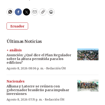
WhatsApp
Facebook
Twitter
Email
Copy
Print
Ecuador
Últimas Noticias
+ análisis
Asunción: ¿Qué dice el Plan Regulador
sobre la altura permitida para los
edificios?
·
Agosto 8, 2026 08:06 p. m.
Redacción ÚH
Nacionales
Alliana y Latorre se reúnen con
gobernador brasileño para impulsar
inversiones
·
Agosto 8, 2026 07:35 p. m.
Redacción ÚH