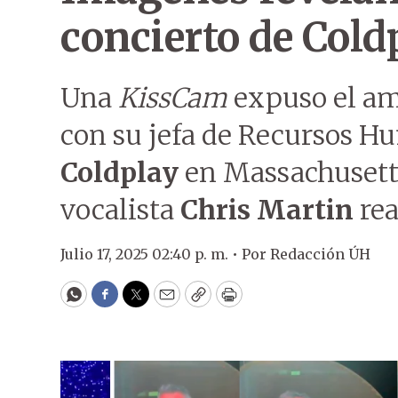
concierto de Cold
Una
KissCam
expuso el am
con su jefa de Recursos H
Coldplay
en Massachusett
vocalista
Chris Martin
rea
Julio 17, 2025 02:40 p. m. •
Por
Redacción ÚH
WhatsApp
Facebook
Twitter
Email
Copy
Print