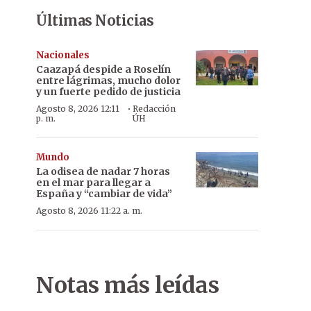
Últimas Noticias
Nacionales
Caazapá despide a Roselín
entre lágrimas, mucho dolor
y un fuerte pedido de justicia
·
Agosto 8, 2026 12:11
Redacción
p. m.
ÚH
Mundo
La odisea de nadar 7 horas
en el mar para llegar a
España y “cambiar de vida”
Agosto 8, 2026 11:22 a. m.
Notas más leídas