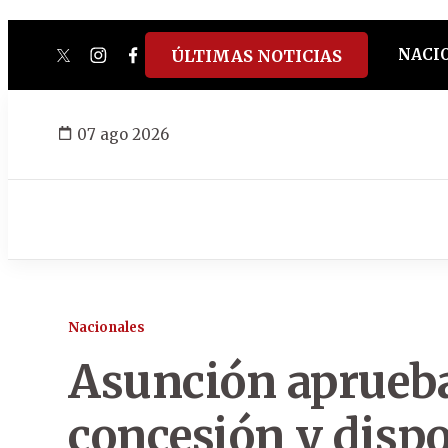
NACI
ÚLTIMAS NOTICIAS
twitter
instagram
facebook
tiktok
youtube
spotify
07 ago 2026
Nacionales
Asunción aprueba 
concesión y dispo