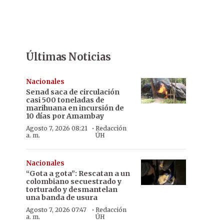
Últimas Noticias
Nacionales
Senad saca de circulación
casi 500 toneladas de
marihuana en incursión de
10 días por Amambay
·
Agosto 7, 2026 08:21
Redacción
a. m.
ÚH
Nacionales
“Gota a gota”: Rescatan a un
colombiano secuestrado y
torturado y desmantelan
una banda de usura
·
Agosto 7, 2026 07:47
Redacción
a. m.
ÚH