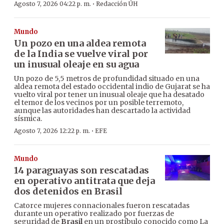
·
Agosto 7, 2026 04:22 p. m.
Redacción ÚH
Mundo
Un pozo en una aldea remota
de la India se vuelve viral por
un inusual oleaje en su agua
Un pozo de 5,5 metros de profundidad situado en una
aldea remota del estado occidental indio de Gujarat se ha
vuelto viral por tener un inusual oleaje que ha desatado
el temor de los vecinos por un posible terremoto,
aunque las autoridades han descartado la actividad
sísmica.
·
Agosto 7, 2026 12:22 p. m.
EFE
Mundo
14 paraguayas son rescatadas
en operativo antitrata que deja
dos detenidos en Brasil
Catorce mujeres connacionales fueron rescatadas
durante un operativo realizado por fuerzas de
seguridad de
Brasil
en un prostíbulo conocido como La