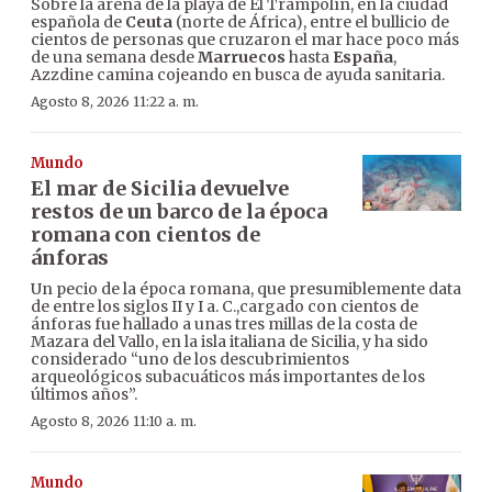
Sobre la arena de la playa de El Trampolín, en la ciudad
española de
Ceuta
(norte de África), entre el bullicio de
cientos de personas que cruzaron el mar hace poco más
de una semana desde
Marruecos
hasta
España
,
Azzdine camina cojeando en busca de ayuda sanitaria.
Agosto 8, 2026 11:22 a. m.
Mundo
El mar de Sicilia devuelve
restos de un barco de la época
romana con cientos de
ánforas
Un pecio de la época romana, que presumiblemente data
de entre los siglos II y I a. C.,cargado con cientos de
ánforas fue hallado a unas tres millas de la costa de
Mazara del Vallo, en la isla italiana de Sicilia, y ha sido
considerado “uno de los descubrimientos
arqueológicos subacuáticos más importantes de los
últimos años”.
Agosto 8, 2026 11:10 a. m.
Mundo