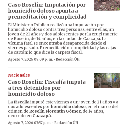
Caso Roselín: Imputación por
homicidio doloso apunta a
premeditación y complicidad
El Ministerio Público realizó una imputación por
homicidio doloso contra tres personas, entre ellas, un
joven de 21 años y dos adolescentes por la cruel muerte
de Roselín, de 14 años, en la ciudad de Caazapá. La
víctima fatal se encontraba desaparecida desde el
viernes pasado. Premeditación, complicidad y las cajas
de cartón: lo que dice la carpeta fiscal.
·
Agosto 7, 2026 09:09 p. m.
Redacción ÚH
Nacionales
Caso Roselín: Fiscalía imputa
a tres detenidos por
homicidio doloso
La
Fiscalía
imputó este viernes a un joven de 21 años y a
dos adolescentes por
homicidio doloso
, en el marco del
crimen de
Roselín Florentín Gómez
, de 14 años,
ocurrido en
Caazapá
.
·
Agosto 7, 2026 07:57 p. m.
Redacción ÚH