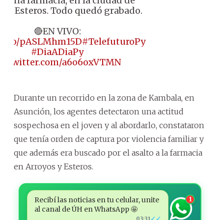
tó una farmacia, en la ciudad de
s y Esteros. Todo quedó grabado.
🔴EN VIVO:
//t.co/pASLMhm15D
#TelefuturoPy
#DiaADiaPy
ic.twitter.com/a6o6oxVTMN
Durante un recorrido en la zona de Kambala, en
Asunción, los agentes detectaron una actitud
sospechosa en el joven y al abordarlo, constataron
que tenía orden de captura por violencia familiar y
que además era buscado por el asalto a la farmacia
en Arroyos y Esteros.
Recibí las noticias en tu celular, unite
1
al canal de ÚH en WhatsApp 🤩
✓✓
03:31