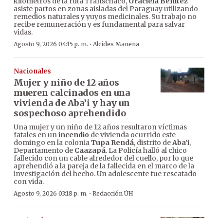
kilómetros de la ruta Transchaco,
Graciela Benítez
asiste partos en zonas aisladas del Paraguay utilizando
remedios naturales y yuyos medicinales. Su trabajo no
recibe remuneración y es fundamental para salvar
vidas.
·
Agosto 9, 2026 04:15 p. m.
Alcides Manena
Nacionales
Mujer y niño de 12 años
mueren calcinados en una
vivienda de Aba’i y hay un
sospechoso aprehendido
Una mujer y un niño de 12 años resultaron víctimas
fatales en un
incendio
de vivienda ocurrido este
domingo en la colonia
Tupa Rendá
, distrito de
Aba’i
,
Departamento de
Caazapá
. La Policía halló al chico
fallecido con un cable alrededor del cuello, por lo que
aprehendió a la pareja de la fallecida en el marco de la
investigación del hecho. Un adolescente fue rescatado
con vida.
·
Agosto 9, 2026 03:18 p. m.
Redacción ÚH