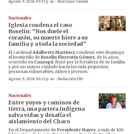
·
Agosto 9, 2026 07:27 p. m.
Marciano Candia
Nacionales
Iglesia condena el caso
Roselín: “Nos duele el
corazón, su muerte hiere a su
familia y a toda la sociedad”
El cardenal
Adalberto Martínez
condenó este domingo
el homicidio de
Roselín Florentín Gómez
, de 14 años,
ocurrido en
Caazapá
. Rezó por la fortaleza de su familia
y por un mayor cuidado hacia los más pequeños,
personas vulnerables, niños y jóvenes.
·
Agosto 9, 2026 06:32 p. m.
Redacción ÚH
Nacionales
Entre yuyos y caminos de
tierra, una partera indígena
salva vidas y desafía el
aislamiento del Chaco
En el Departamento de
Presidente Hayes
, a más de 100