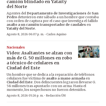
camión blindado en Yataity
del Norte
Agentes del
Departamento de Investigaciones
de
San
Pedro
detuvieron este sábado a un hombre que contaba
con orden de captura por el caso que investiga el fallido
asalto a un camión transportador de caudales
en
Yataity del Norte
.
·
Agosto 8, 2026 06:07 p. m.
Carlos Aquino
Nacionales
Video: Asaltantes se alzan con
más de G. 50 millones en robo
a técnico de celulares en
Ciudad del Este
Un hombre que se dedica a la reparación de teléfonos
celulares fue víctima de
asalto a mano armada
en
Ciudad del Este
. Dos delincuentes lograron llevarse G.
58 millones tras apuntarlo con un arma. Hasta el
momento, los sospechosos no fueron detenidos.
·
Agosto 8, 2026 05:26 p. m.
Redacción ÚH