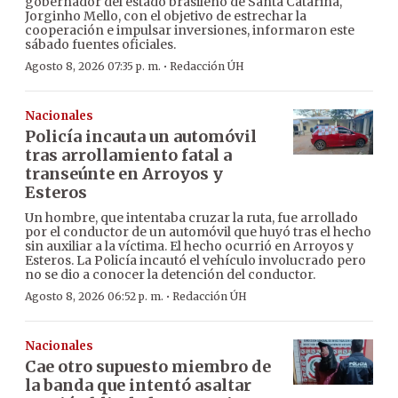
gobernador del estado brasileño de Santa Catarina,
Jorginho Mello, con el objetivo de estrechar la
cooperación e impulsar inversiones, informaron este
sábado fuentes oficiales.
·
Agosto 8, 2026 07:35 p. m.
Redacción ÚH
Nacionales
Policía incauta un automóvil
tras arrollamiento fatal a
transeúnte en Arroyos y
Esteros
Un hombre, que intentaba cruzar la ruta, fue arrollado
por el conductor de un automóvil que huyó tras el hecho
sin auxiliar a la víctima. El hecho ocurrió en Arroyos y
Esteros. La Policía incautó el vehículo involucrado pero
no se dio a conocer la detención del conductor.
·
Agosto 8, 2026 06:52 p. m.
Redacción ÚH
Nacionales
Cae otro supuesto miembro de
la banda que intentó asaltar