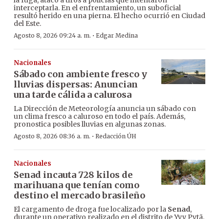
la fuga, atacó a tiros a policías que intentaron
interceptarla. En el enfrentamiento, un suboficial
resultó herido en una pierna. El hecho ocurrió en Ciudad
del Este.
·
Agosto 8, 2026 09:24 a. m.
Edgar Medina
Nacionales
Sábado con ambiente fresco y
lluvias dispersas: Anuncian
una tarde cálida a calurosa
La Dirección de Meteorología anuncia un sábado con
un clima fresco a caluroso en todo el país. Además,
pronostica posibles lluvias en algunas zonas.
·
Agosto 8, 2026 08:36 a. m.
Redacción ÚH
Nacionales
Senad incauta 728 kilos de
marihuana que tenían como
destino el mercado brasileño
El cargamento de droga fue localizado por la
Senad
,
durante un operativo realizado en el distrito de Yvy Pytã,