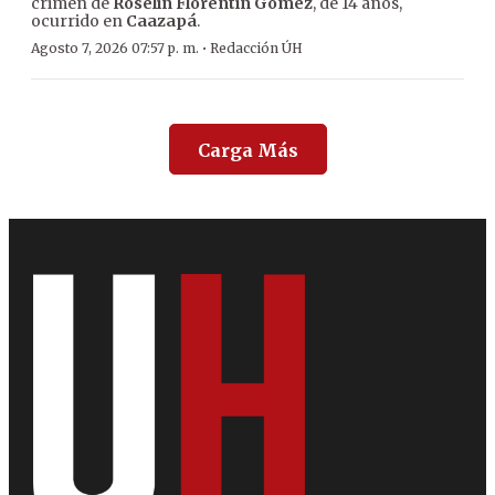
crimen de
Roselín Florentín Gómez
, de 14 años,
ocurrido en
Caazapá
.
·
Agosto 7, 2026 07:57 p. m.
Redacción ÚH
Carga Más