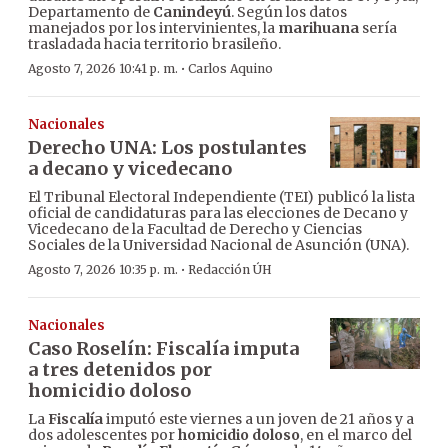
Departamento de
Canindeyú
. Según los datos
manejados por los intervinientes, la
marihuana
sería
trasladada hacia territorio brasileño.
·
Agosto 7, 2026 10:41 p. m.
Carlos Aquino
Nacionales
Derecho UNA: Los postulantes
a decano y vicedecano
El Tribunal Electoral Independiente (TEI) publicó la lista
oficial de candidaturas para las elecciones de Decano y
Vicedecano de la Facultad de Derecho y Ciencias
Sociales de la Universidad Nacional de Asunción (UNA).
·
Agosto 7, 2026 10:35 p. m.
Redacción ÚH
Nacionales
Caso Roselín: Fiscalía imputa
a tres detenidos por
homicidio doloso
La
Fiscalía
imputó este viernes a un joven de 21 años y a
dos adolescentes por
homicidio doloso
, en el marco del