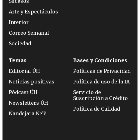
Sucesos
Arte y Espectáculos
Interior
Correo Semanal
Sociedad
Temas
Bases y Condiciones
Editorial ÚH
Políticas de Privacidad
Noticias positivas
Política de uso de la IA
Pódcast ÚH
Servicio de
Suscripción a Crédito
Newsletters ÚH
Política de Calidad
Ñandejara Ñe’ẽ