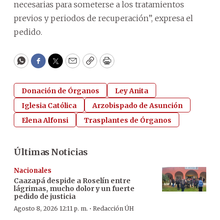
necesarias para someterse a los tratamientos
previos y periodos de recuperación”, expresa el
pedido.
WhatsApp
Facebook
Twitter
Email
Copy
Print
Donación de Órganos
Ley Anita
Iglesia Católica
Arzobispado de Asunción
Elena Alfonsi
Trasplantes de Órganos
Últimas Noticias
Nacionales
Caazapá despide a Roselín entre
lágrimas, mucho dolor y un fuerte
pedido de justicia
·
Agosto 8, 2026 12:11 p. m.
Redacción ÚH