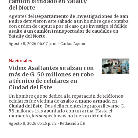
camión blindado en Yataity
del Norte
Agentes del
Departamento de Investigaciones
de
San
Pedro
detuvieron este sábado a un hombre que contaba
con orden de captura por el caso que investiga el fallido
asalto a un camión transportador de caudales
en
Yataity del Norte
.
·
Agosto 8, 2026 06:07 p. m.
Carlos Aquino
Nacionales
Video: Asaltantes se alzan con
más de G. 50 millones en robo
a técnico de celulares en
Ciudad del Este
Un hombre que se dedica a la reparación de teléfonos
celulares fue víctima de
asalto a mano armada
en
Ciudad del Este
. Dos delincuentes lograron llevarse G.
58 millones tras apuntarlo con un arma. Hasta el
momento, los sospechosos no fueron detenidos.
·
Agosto 8, 2026 05:26 p. m.
Redacción ÚH