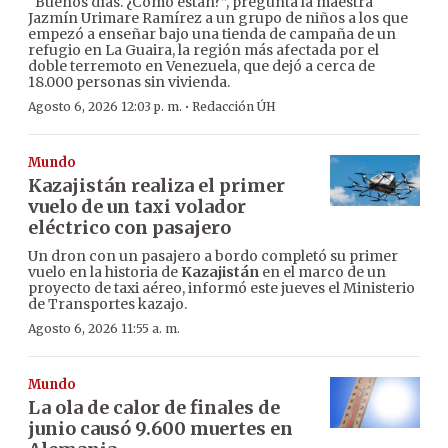
“Buenos días. ¿Cómo están?”, pregunta la maestra
Jazmín Urimare Ramírez a un grupo de niños a los que
empezó a enseñar bajo una tienda de campaña de un
refugio en La Guaira, la región más afectada por el
doble terremoto en Venezuela, que dejó a cerca de
18.000 personas sin vivienda.
·
Agosto 6, 2026 12:03 p. m.
Redacción ÚH
Mundo
Kazajistán realiza el primer
vuelo de un taxi volador
eléctrico con pasajero
Un dron con un pasajero a bordo completó su primer
vuelo en la historia de
Kazajistán
en el marco de un
proyecto de taxi aéreo, informó este jueves el Ministerio
de Transportes kazajo.
Agosto 6, 2026 11:55 a. m.
Mundo
La ola de calor de finales de
junio causó 9.600 muertes en