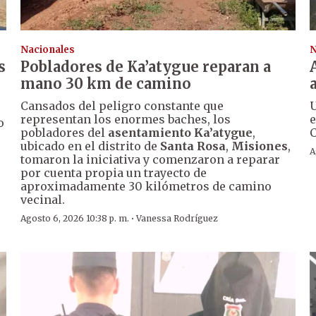
Nacionales
N
s
Pobladores de Ka’atygue reparan a
mano 30 km de camino
Cansados del peligro constante que
U
representan los enormes baches, los
e
o
pobladores del
asentamiento Ka’atygue
,
C
ubicado en el distrito de
Santa Rosa
,
Misiones
,
A
tomaron la iniciativa y comenzaron a reparar
por cuenta propia un trayecto de
aproximadamente 30 kilómetros de camino
vecinal.
·
Agosto 6, 2026 10:38 p. m.
Vanessa Rodríguez