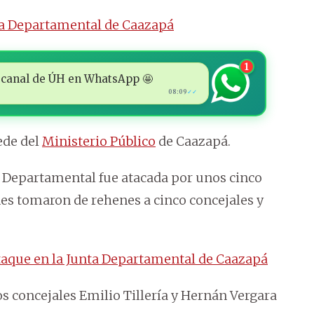
ta Departamental de Caazapá
1
 al canal de ÚH en WhatsApp 🤩
08:09
✓✓
ede del
Ministerio Público
de Caazapá.
ta Departamental fue atacada por unos cinco
s tomaron de rehenes a cinco concejales y
taque en la Junta Departamental de Caazapá
os concejales Emilio Tillería y Hernán Vergara