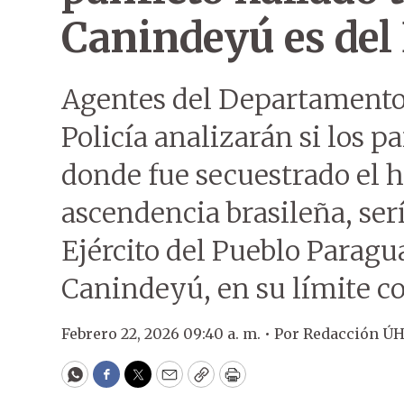
Canindeyú es del
Agentes del Departamento 
Policía analizarán si los p
donde fue secuestrado el h
ascendencia brasileña, se
Ejército del Pueblo Paragu
Canindeyú, en su límite c
Febrero 22, 2026 09:40 a. m. •
Por
Redacción Ú
WhatsApp
Facebook
Twitter
Email
Copy
Print