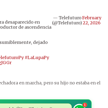
— Telefuturo
February
ra desaparecido en
(@Telefuturo)
22, 2026
productor de ascendencia
resumiblemente, dejado
lefuturoPy
#LaLupaPy
gJGGr
sechadora en marcha, pero su hijo no estaba en el
1