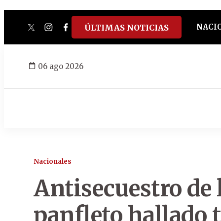
NACI
ÚLTIMAS NOTICIAS
twitter
instagram
facebook
tiktok
youtube
spotify
06 ago 2026
Nacionales
Antisecuestro de l
panfleto hallado 