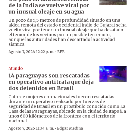
de la India se vuelve viral por
un inusual oleaje en su agua
Un pozo de 5,5 metros de profundidad situado en una
aldea remota del estado occidental indio de Gujarat se ha
vuelto viral por tener un inusual oleaje que ha desatado
el temor de los vecinos por un posible terremoto,
aunque las autoridades han descartado la actividad
sísmica.
·
Agosto 7, 2026 12:22 p. m.
EFE
Mundo
14 paraguayas son rescatadas
en operativo antitrata que deja
dos detenidos en Brasil
Catorce mujeres connacionales fueron rescatadas
durante un operativo realizado por fuerzas de
seguridad de
Brasil
en un prostíbulo conocido como La
Casa de las Paraguayas, ubicado en la ciudad de Itapoá, a
unos 600 kilómetros de la frontera con el territorio
nacional.
·
Agosto 7, 2026 11:34 a. m.
Edgar Medina