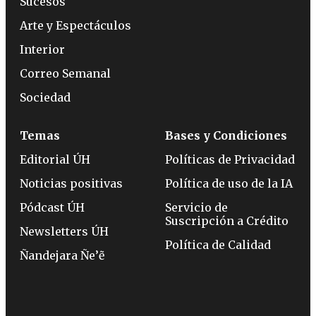
Sucesos
Arte y Espectáculos
Interior
Correo Semanal
Sociedad
Temas
Bases y Condiciones
Editorial ÚH
Políticas de Privacidad
Noticias positivas
Política de uso de la IA
Pódcast ÚH
Servicio de
Suscripción a Crédito
Newsletters ÚH
Política de Calidad
Ñandejara Ñe’ẽ