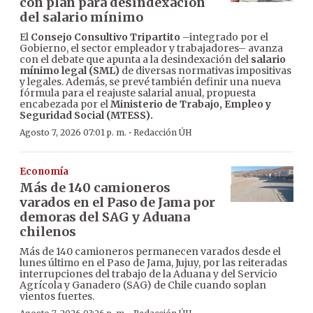
con plan para desindexación
del salario mínimo
El
Consejo Consultivo Tripartito
–integrado por el
Gobierno, el sector empleador y trabajadores– avanza
con el debate que apunta a la desindexación del
salario
mínimo legal (SML)
de diversas normativas impositivas
y legales. Además, se prevé también definir una nueva
fórmula para el reajuste salarial anual, propuesta
encabezada por el
Ministerio de Trabajo, Empleo y
Seguridad Social (MTESS).
·
Agosto 7, 2026 07:01 p. m.
Redacción ÚH
Economía
Más de 140 camioneros
varados en el Paso de Jama por
demoras del SAG y Aduana
chilenos
Más de 140 camioneros permanecen varados desde el
lunes último en el Paso de Jama, Jujuy, por las reiteradas
interrupciones del trabajo de la Aduana y del Servicio
Agrícola y Ganadero (SAG) de Chile cuando soplan
vientos fuertes.