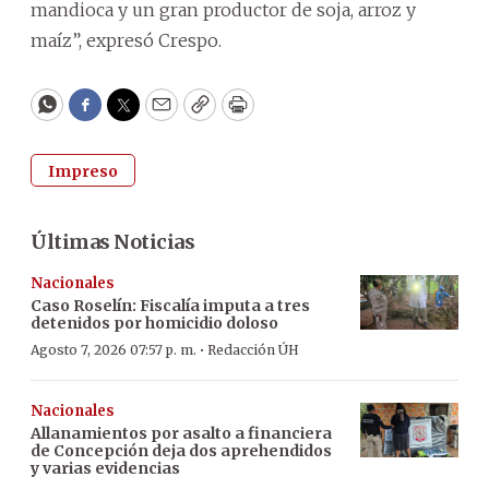
mandioca y un gran productor de soja, arroz y
maíz”, expresó Crespo.
WhatsApp
Facebook
Twitter
Email
Copy
Print
Impreso
Últimas Noticias
Nacionales
Caso Roselín: Fiscalía imputa a tres
detenidos por homicidio doloso
·
Agosto 7, 2026 07:57 p. m.
Redacción ÚH
Nacionales
Allanamientos por asalto a financiera
de Concepción deja dos aprehendidos
y varias evidencias