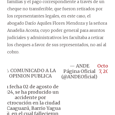
familias y el pago correspondiente a través de un
cheque no transferible, que fueron retirados por
los representantes legales, en este caso, el
abogado Darío Aquiles Flores Mendoza y la señora
Anadelia Acosta, cuyo poder general para asuntos
judiciales y administrativos les facultaba a retirar
los cheques a favor de sus representados, no así al
cobro.
— ANDE
Octobe
⚠️ COMUNICADO A LA
Página Oficial
7, 2024
OPINION PUBLICA
(@ANDEOficial)
En fecha 02 de agosto de
2024, se ha producido un
accidente por
electrocución en la ciudad
de Caaguazú, Barrio Yagua
Kái, en el cual fallecieron