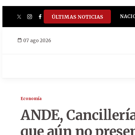
NACI
ÚLTIMAS NOTICIAS
twitter
instagram
facebook
tiktok
youtube
spotify
07 ago 2026
Economía
ANDE, Cancillería
que aún no prese