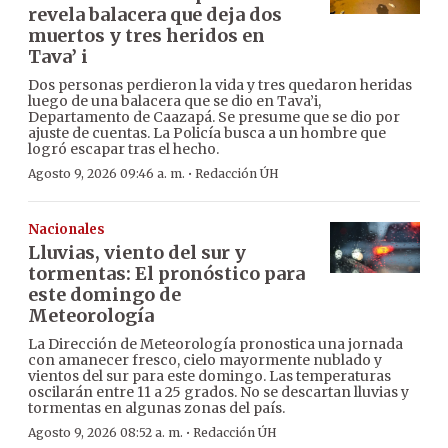
revela balacera que deja dos
muertos y tres heridos en
Tava’ i
Dos personas perdieron la vida y tres quedaron heridas
luego de una balacera que se dio en Tava’i,
Departamento de Caazapá. Se presume que se dio por
ajuste de cuentas. La Policía busca a un hombre que
logró escapar tras el hecho.
·
Agosto 9, 2026 09:46 a. m.
Redacción ÚH
Nacionales
Lluvias, viento del sur y
tormentas: El pronóstico para
este domingo de
Meteorología
La Dirección de Meteorología pronostica una jornada
con amanecer fresco, cielo mayormente nublado y
vientos del sur para este domingo. Las temperaturas
oscilarán entre 11 a 25 grados. No se descartan lluvias y
tormentas en algunas zonas del país.
·
Agosto 9, 2026 08:52 a. m.
Redacción ÚH