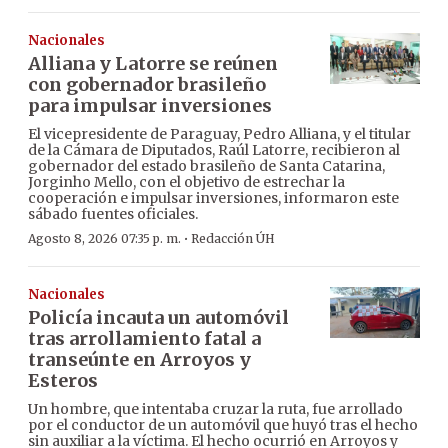
Nacionales
Alliana y Latorre se reúnen
con gobernador brasileño
para impulsar inversiones
El vicepresidente de Paraguay, Pedro Alliana, y el titular
de la Cámara de Diputados, Raúl Latorre, recibieron al
gobernador del estado brasileño de Santa Catarina,
Jorginho Mello, con el objetivo de estrechar la
cooperación e impulsar inversiones, informaron este
sábado fuentes oficiales.
·
Agosto 8, 2026 07:35 p. m.
Redacción ÚH
Nacionales
Policía incauta un automóvil
tras arrollamiento fatal a
transeúnte en Arroyos y
Esteros
Un hombre, que intentaba cruzar la ruta, fue arrollado
por el conductor de un automóvil que huyó tras el hecho
sin auxiliar a la víctima. El hecho ocurrió en Arroyos y