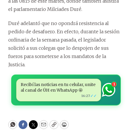
a las 08:15 de este martes, donde también asistirá
el parlamentario Milciades Duré.
Duré adelantó que no opondrá resistencia al
pedido de desafuero. En efecto, durante la sesión
ordinaria de la semana pasada, el legislador
solicitó a sus colegas que lo despojen de sus
fueros para someterse a los mandatos de la
Justicia.
Recibí las noticias en tu celular, unite
1
al canal de ÚH en WhatsApp 🤩
✓✓
16:27
WhatsApp
Facebook
Twitter
Email
Copy
Print