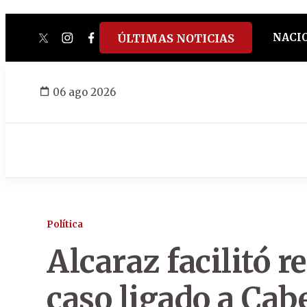
NACI
ÚLTIMAS NOTICIAS
twitter
instagram
facebook
tiktok
youtube
spotify
06 ago 2026
Política
Alcaraz facilitó r
caso ligado a Cab