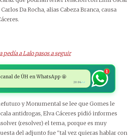
 Carlos Da Rocha, alias Cabeza Branca, causa
Cáceres.
a pedía a Lalo pasos a seguir
1
 al canal de ÚH en WhatsApp 🤩
20:04
✓✓
elefuturo y Monumental se lee que Gomes le
scala antidrogas, Elva Cáceres pidió informes
nsolver (resolver) el tema, porque es muy
puesta del adjunto fue “tal vez quieras hablar con