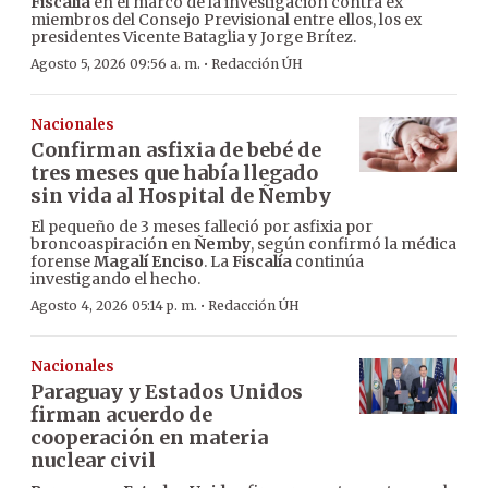
Fiscalía
en el marco de la investigación contra ex
miembros del Consejo Previsional entre ellos, los ex
presidentes Vicente Bataglia y Jorge Brítez.
·
Agosto 5, 2026 09:56 a. m.
Redacción ÚH
Nacionales
Confirman asfixia de bebé de
tres meses que había llegado
sin vida al Hospital de Ñemby
El pequeño de 3 meses falleció por asfixia por
broncoaspiración en
Ñemby
, según confirmó la médica
forense
Magalí Enciso
. La
Fiscalía
continúa
investigando el hecho.
·
Agosto 4, 2026 05:14 p. m.
Redacción ÚH
Nacionales
Paraguay y Estados Unidos
firman acuerdo de
cooperación en materia
nuclear civil