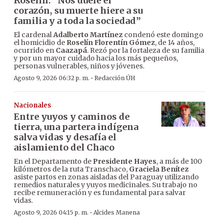
Roselín: “Nos duele el
corazón, su muerte hiere a su
familia y a toda la sociedad”
El cardenal
Adalberto Martínez
condenó este domingo
el homicidio de
Roselín Florentín Gómez
, de 14 años,
ocurrido en
Caazapá
. Rezó por la fortaleza de su familia
y por un mayor cuidado hacia los más pequeños,
personas vulnerables, niños y jóvenes.
·
Agosto 9, 2026 06:32 p. m.
Redacción ÚH
Nacionales
Entre yuyos y caminos de
tierra, una partera indígena
salva vidas y desafía el
aislamiento del Chaco
En el Departamento de
Presidente Hayes
, a más de 100
kilómetros de la ruta Transchaco,
Graciela Benítez
asiste partos en zonas aisladas del Paraguay utilizando
remedios naturales y yuyos medicinales. Su trabajo no
recibe remuneración y es fundamental para salvar
vidas.
·
Agosto 9, 2026 04:15 p. m.
Alcides Manena