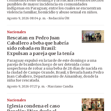
conmemora este domingo y la Fiscalía revela los hechos
punibles de mayor incidencia en comunidades
indígenas en Paraguay, entre los cuales se encuentran
violencia familiar, homicidio y abuso sexual en niños.
·
Agosto 9, 2026 08:04 p. m.
Redacción ÚH
Nacionales
Rescatan en Pedro Juan
Caballero a beba que habría
sido robada en Brasil:
Expulsan a pareja que la tenía
Paraguay expulsó en la tarde de este domingo a una
pareja de brasileños luego de ser detenida como
sospechosa de robar a una beba de 28 días de nacida en
la ciudad de Campo Grande, Brasil, y llevarla hasta Pedro
Juan Caballero, Departamento de Amambay, donde la
niña fue rescatada.
·
Agosto 9, 2026 07:27 p. m.
Marciano Candia
Nacionales
Iglesia condena el caso