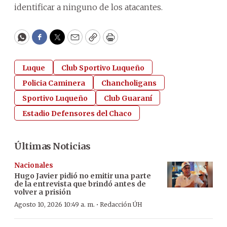
identificar a ninguno de los atacantes.
WhatsApp
Facebook
Twitter
Email
Copy
Print
Luque
Club Sportivo Luqueño
Policia Caminera
Chancholigans
Sportivo Luqueño
Club Guaraní
Estadio Defensores del Chaco
Últimas Noticias
Nacionales
Hugo Javier pidió no emitir una parte
de la entrevista que brindó antes de
volver a prisión
·
Agosto 10, 2026 10:49 a. m.
Redacción ÚH