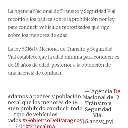
La Agencia Nacional de Tránsito y Seguridad Vial
recordó a los padres sobre la prohibición por ley
para conducir vehículos motorizados que rige
sobre los menores de edad.
La ley 5016/14 Nacional de Tránsito y Seguridad
Vial establece que la edad mínima para conducir es
de 18 años de edad, posterior a la obtención de
una licencia de conducir.
— Agencia
Dece
Recordamos a padres y población
Nacional de
22, 
 general que los menores de 18
Tránsito y
 tienen prohibido conducir todo
Seguridad
tipo de vehículos
Vial
rizados.
#GobiernoDelParaguay
(@antsv_py)
🇵🇾
#Eñecalmá