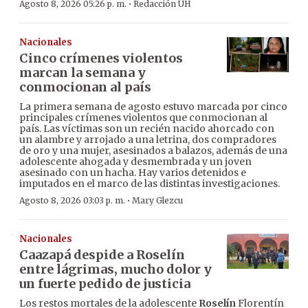
·
Agosto 8, 2026 05:26 p. m.
Redacción ÚH
Nacionales
Cinco crímenes violentos
marcan la semana y
conmocionan al país
La primera semana de agosto estuvo marcada por cinco
principales crímenes violentos que conmocionan al
país. Las víctimas son un recién nacido ahorcado con
un alambre y arrojado a una letrina, dos compradores
de oro y una mujer, asesinados a balazos, además de una
adolescente ahogada y desmembrada y un joven
asesinado con un hacha. Hay varios detenidos e
imputados en el marco de las distintas investigaciones.
·
Agosto 8, 2026 03:03 p. m.
Mary Glezcu
Nacionales
Caazapá despide a Roselín
entre lágrimas, mucho dolor y
un fuerte pedido de justicia
Los restos mortales de la adolescente
Roselín
Florentín