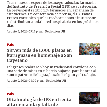
Tras meses de espera de los asegurados, las farmacias
del
Instituto de Previsión Social (IPS)
se abastecerán.
La previsional recibió 124 fármacos en la mañana de
este viernes. En conferencia de prensa, el
Dr. Isaías
Fretes
comunicó que los medicamentos e insumos se
redistribuirán a toda la red hospitalaria en los próximos
días.
·
Agosto 7, 2026 05:19 p. m.
Redacción ÚH
País
Sirven más de 1.000 platos en
karu guasu en homenaje a San
Cayetano
Feligreses realizaron hoy su tradicional comilona con
una serie de misas en el barrio
Sajonia
, para honrar al
santo patrono de la paz, la salud, el pan y el trabajo.
·
Agosto 7, 2026 04:02 p. m.
Redacción ÚH
País
Oftalmología de IPS enfrenta
alta demanda y falta de