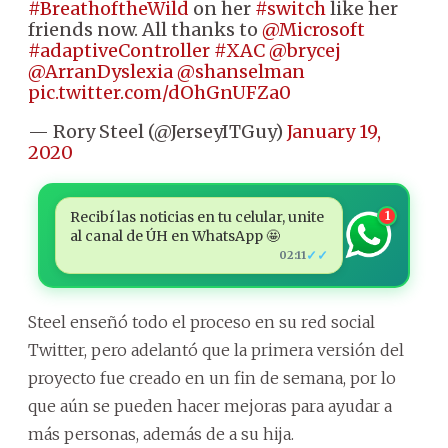
#BreathoftheWild
on her
#switch
like her
friends now. All thanks to
@Microsoft
#adaptiveController
#XAC
@brycej
@ArranDyslexia
@shanselman
pic.twitter.com/dOhGnUFZa0
— Rory Steel (@JerseyITGuy)
January 19,
2020
Recibí las noticias en tu celular, unite
1
al canal de ÚH en WhatsApp 🤩
✓✓
02:11
Steel enseñó todo el proceso en su red social
Twitter, pero adelantó que la primera versión del
proyecto fue creado en un fin de semana, por lo
que aún se pueden hacer mejoras para ayudar a
más personas, además de a su hija.