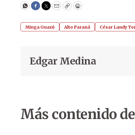
WhatsApp
Facebook
Twitter
Email
Copy
Print
Minga Guazú
Alto Paraná
César Landy To
Edgar Medina
Más contenido de