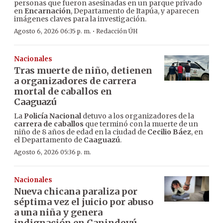
personas que fueron asesinadas en un parque privado
en
Encarnación
, Departamento de Itapúa, y aparecen
imágenes claves para la investigación.
·
Agosto 6, 2026 06:35 p. m.
Redacción ÚH
Nacionales
Tras muerte de niño, detienen
a organizadores de carrera
mortal de caballos en
Caaguazú
La
Policía Nacional
detuvo a los organizadores de la
carrera de caballos
que terminó con la muerte de un
niño de 8 años de edad en la ciudad de
Cecilio Báez
, en
el Departamento de
Caaguazú
.
Agosto 6, 2026 05:36 p. m.
Nacionales
Nueva chicana paraliza por
séptima vez el juicio por abuso
a una niña y genera
indignación en Canindeyú