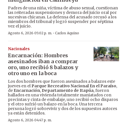
Padres de una niña, víctima de abuso sexual, cuestionan
las reiteradas suspensiones y demora del juicio oral por
sucesivas chicanas. La defensa del acusado recusó a los
miembros del tribunal y logró suspender por séptima
vez el juicio.
·
Agosto 6, 2026 05:02 p. m.
Carlos Aquino
Nacionales
Encarnación: Hombres
asesinados iban a comprar
oro, uno recibió 8 balazos y
otro uno en la boca
Los dos hombres que fueron asesinados a balazos este
jueves en el
Parque Recreativo Nacional En el Paraíso
,
de
Encarnación
,
Departamento de Itapúa
, fueron
hallados en una vivienda totalmente maniatados con
precintas y cinta de embalaje, uno recibió ocho disparos
y el otro sufrió un balazo en la boca. Una tercera
persona logró sobrevivir y dos de los supuestos autores
ya están detenidos.
Agosto 6, 2026 04:47 p. m.