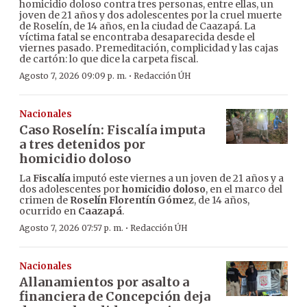
homicidio doloso contra tres personas, entre ellas, un
joven de 21 años y dos adolescentes por la cruel muerte
de Roselín, de 14 años, en la ciudad de Caazapá. La
víctima fatal se encontraba desaparecida desde el
viernes pasado. Premeditación, complicidad y las cajas
de cartón: lo que dice la carpeta fiscal.
·
Agosto 7, 2026 09:09 p. m.
Redacción ÚH
Nacionales
Caso Roselín: Fiscalía imputa
a tres detenidos por
homicidio doloso
La
Fiscalía
imputó este viernes a un joven de 21 años y a
dos adolescentes por
homicidio doloso
, en el marco del
crimen de
Roselín Florentín Gómez
, de 14 años,
ocurrido en
Caazapá
.
·
Agosto 7, 2026 07:57 p. m.
Redacción ÚH
Nacionales
Allanamientos por asalto a
financiera de Concepción deja