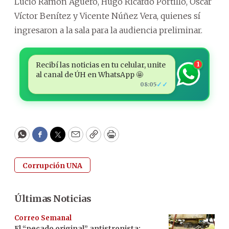
Lucio Ramón Agüero, Hugo Ricardo Portillo, Óscar
Víctor Benítez y Vicente Núñez Vera, quienes sí
ingresaron a la sala para la audiencia preliminar.
Recibí las noticias en tu celular, unite
1
al canal de ÚH en WhatsApp 🤩
✓✓
08:05
WhatsApp
Facebook
Twitter
Email
Copy
Print
Corrupción UNA
Últimas Noticias
Correo Semanal
El “pecado original” antistronista: