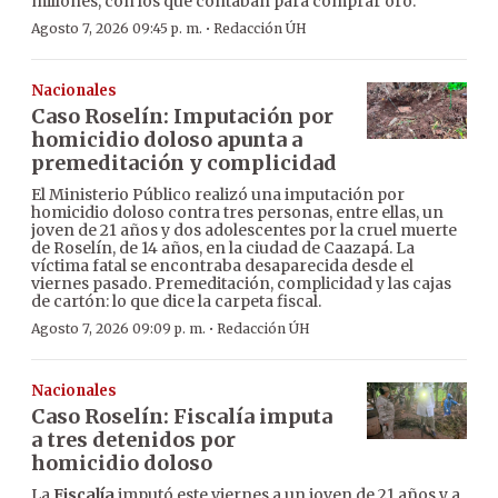
millones, con los que contaban para comprar oro.
·
Agosto 7, 2026 09:45 p. m.
Redacción ÚH
Nacionales
Caso Roselín: Imputación por
homicidio doloso apunta a
premeditación y complicidad
El Ministerio Público realizó una imputación por
homicidio doloso contra tres personas, entre ellas, un
joven de 21 años y dos adolescentes por la cruel muerte
de Roselín, de 14 años, en la ciudad de Caazapá. La
víctima fatal se encontraba desaparecida desde el
viernes pasado. Premeditación, complicidad y las cajas
de cartón: lo que dice la carpeta fiscal.
·
Agosto 7, 2026 09:09 p. m.
Redacción ÚH
Nacionales
Caso Roselín: Fiscalía imputa
a tres detenidos por
homicidio doloso
La
Fiscalía
imputó este viernes a un joven de 21 años y a