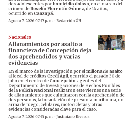
dos adolescentes por
homicidio doloso
, en el marco del
crimen de
Roselín Florentín Gómez
, de 14 años,
ocurrido en
Caazapá
.
·
Agosto 7, 2026 07:57 p. m.
Redacción ÚH
Nacionales
Allanamientos por asalto a
financiera de Concepción deja
dos aprehendidos y varias
evidencias
En el marco de la investigación por el
millonario asalto
al local de créditos
Credi Ágil
, ocurrido el pasado 30 de
julio en el centro de
Concepción
, agentes del
Departamento de Investigaciones de Hechos Punibles
de la
Policía Nacional
realizaron este viernes una serie
de allanamientos que culminaron con la aprehensión de
dos personas, la incautación de presunta marihuana, un
arma de fuego, celulares, motocicletas y otras
evidencias consideradas clave para el caso.
·
Agosto 7, 2026 07:45 p. m.
Justiniano Riveros