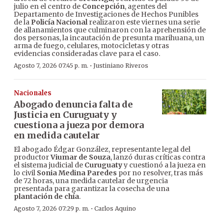
julio en el centro de
Concepción
, agentes del
Departamento de Investigaciones de Hechos Punibles
de la
Policía Nacional
realizaron este viernes una serie
de allanamientos que culminaron con la aprehensión de
dos personas, la incautación de presunta marihuana, un
arma de fuego, celulares, motocicletas y otras
evidencias consideradas clave para el caso.
·
Agosto 7, 2026 07:45 p. m.
Justiniano Riveros
Nacionales
Abogado denuncia falta de
Justicia en Curuguaty y
cuestiona a jueza por demora
en medida cautelar
El abogado Édgar González, representante legal del
productor
Viumar de Souza
, lanzó duras críticas contra
el sistema judicial de
Curuguaty
y cuestionó a la jueza en
lo civil
Sonia Medina Paredes
por no resolver, tras más
de 72 horas, una medida cautelar de urgencia
presentada para garantizar la cosecha de una
plantación de chía
.
·
Agosto 7, 2026 07:29 p. m.
Carlos Aquino