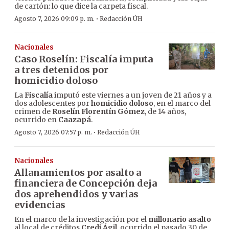
de cartón: lo que dice la carpeta fiscal.
·
Agosto 7, 2026 09:09 p. m.
Redacción ÚH
Nacionales
Caso Roselín: Fiscalía imputa
a tres detenidos por
homicidio doloso
La
Fiscalía
imputó este viernes a un joven de 21 años y a
dos adolescentes por
homicidio doloso
, en el marco del
crimen de
Roselín Florentín Gómez
, de 14 años,
ocurrido en
Caazapá
.
·
Agosto 7, 2026 07:57 p. m.
Redacción ÚH
Nacionales
Allanamientos por asalto a
financiera de Concepción deja
dos aprehendidos y varias
evidencias
En el marco de la investigación por el
millonario asalto
al local de créditos
Credi Ágil
, ocurrido el pasado 30 de