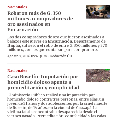
Nacionales
Robaron más de G. 350
millones a compradores de
oro asesinados en
Encarnación
Los dos compradores de oro que fueron asesinados a
balazos este jueves en
Encarnación
, Departamento de
Itapúa
, sufrieron el robo de entre G. 350 millones y 370
millones, con los que contaban para comprar oro.
·
Agosto 7, 2026 09:45 p. m.
Redacción ÚH
Nacionales
Caso Roselín: Imputación por
homicidio doloso apunta a
premeditación y complicidad
El Ministerio Público realizó una imputación por
homicidio doloso contra tres personas, entre ellas, un
joven de 21 años y dos adolescentes por la cruel muerte
de Roselín, de 14 años, en la ciudad de Caazapá. La
víctima fatal se encontraba desaparecida desde el
viernes pasado. Premeditación, complicidad y las cajas