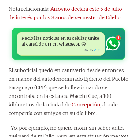
Nota relacionada:
Arroyito declara este 5 de julio
de interés por los 8 años de secuestro de Edelio
Recibí las noticias en tu celular, unite
1
al canal de ÚH en WhatsApp 🤩
✓✓
06:37
El suboficial quedó en cautiverio desde entonces
en manos del autodenominado Ejército del Pueblo
Paraguayo (EPP), que se lo llevó cuando se
encontraba en la estancia Macchi Cué, a 100
kilómetros de la ciudad de
Concepción
, donde
compartía con amigos en su día libre.
“Yo, por ejemplo, no quiero morir sin saber antes
qué pasó de mi hijo. Pero, en esta situación me voy