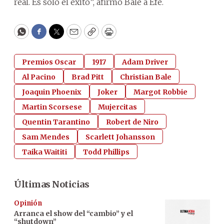
real. Es solo el éxito”, afirmó Bale a Efe.
WhatsApp
Facebook
Twitter
Email
Copy
Print
Premios Oscar
1917
Adam Driver
Al Pacino
Brad Pitt
Christian Bale
Joaquin Phoenix
Joker
Margot Robbie
Martin Scorsese
Mujercitas
Quentin Tarantino
Robert de Niro
Sam Mendes
Scarlett Johansson
Taika Waititi
Todd Phillips
Últimas Noticias
Opinión
Arranca el show del “cambio” y el
“shutdown”