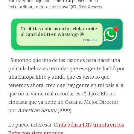
Sam Mendes dejó boquiabierto al público con la
extraordinariamente ambiciosa 1917.
Foto: Reuters
Recibí las noticias en tu celular, unite
1
al canal de ÚH en WhatsApp 🤩
✓✓
11:06
“Supongo que una de las razones para hacer una
película bélica es recordar que esa gente luchó por
una Europa libre y unida, que es justo lo que
tenemos ahora, creo que hay gente en mi país a la
que no le viene mal recordar eso”, dijo a Efe un
cineasta que ya tiene un Oscar al Mejor Director
por
American Beauty
(1999).
Le puede interesar: Ci
nta bélica 1917 triunfa en los
Bafta con siete premios