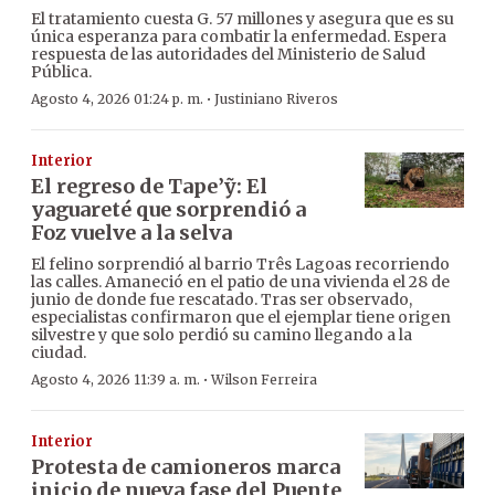
El tratamiento cuesta G. 57 millones y asegura que es su
única esperanza para combatir la enfermedad. Espera
respuesta de las autoridades del Ministerio de Salud
Pública.
·
Agosto 4, 2026 01:24 p. m.
Justiniano Riveros
Interior
El regreso de Tape’ỹ: El
yaguareté que sorprendió a
Foz vuelve a la selva
El felino sorprendió al barrio Três Lagoas recorriendo
las calles. Amaneció en el patio de una vivienda el 28 de
junio de donde fue rescatado. Tras ser observado,
especialistas confirmaron que el ejemplar tiene origen
silvestre y que solo perdió su camino llegando a la
ciudad.
·
Agosto 4, 2026 11:39 a. m.
Wilson Ferreira
Interior
Protesta de camioneros marca
inicio de nueva fase del Puente