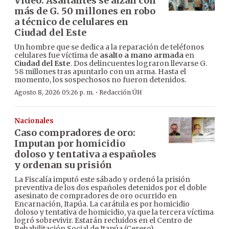
Video: Asaltantes se alzan con
más de G. 50 millones en robo
a técnico de celulares en
Ciudad del Este
Un hombre que se dedica a la reparación de teléfonos
celulares fue víctima de
asalto a mano armada
en
Ciudad del Este
. Dos delincuentes lograron llevarse G.
58 millones tras apuntarlo con un arma. Hasta el
momento, los sospechosos no fueron detenidos.
·
Agosto 8, 2026 05:26 p. m.
Redacción ÚH
Nacionales
Caso compradores de oro:
Imputan por homicidio
doloso y tentativa a españoles
y ordenan su prisión
La Fiscalía imputó este sábado y ordenó la prisión
preventiva de los dos españoles detenidos por el doble
asesinato de compradores de oro ocurrido en
Encarnación, Itapúa. La carátula es por homicidio
doloso y tentativa de homicidio, ya que la tercera víctima
logró sobrevivir. Estarán recluidos en el Centro de
Rehabilitación Social de Itapúa (Cereso).