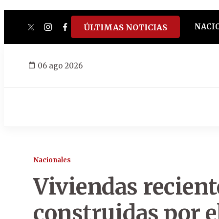
NACI
ÚLTIMAS NOTICIAS
twitter
instagram
facebook
tiktok
youtube
spotify
06 ago 2026
Nacionales
Viviendas recien
construidas por e