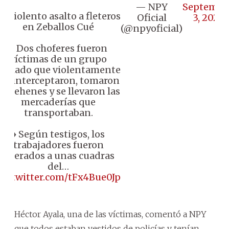
— NPY
Septembe
📌 Violento asalto a fleteros
Oficial
3, 2025
en Zeballos Cué
(@npyoficial)
♦️ Dos choferes fueron
víctimas de un grupo
armado que violentamente
los interceptaron, tomaron
de rehenes y se llevaron las
mercaderías que
transportaban.
♦️ Según testigos, los
trabajadores fueron
liberados a unas cuadras
del…
pic.twitter.com/tFx4Bue0Jp
Héctor Ayala, una de las víctimas, comentó a NPY
que todos estaban vestidos de policías y tenían