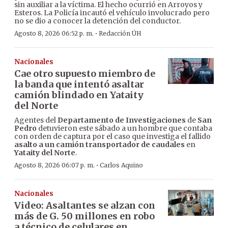
sin auxiliar a la víctima. El hecho ocurrió en Arroyos y
Esteros. La Policía incautó el vehículo involucrado pero
no se dio a conocer la detención del conductor.
·
Agosto 8, 2026 06:52 p. m.
Redacción ÚH
Nacionales
Cae otro supuesto miembro de
la banda que intentó asaltar
camión blindado en Yataity
del Norte
Agentes del
Departamento de Investigaciones
de
San
Pedro
detuvieron este sábado a un hombre que contaba
con orden de captura por el caso que investiga el fallido
asalto a un camión transportador de caudales
en
Yataity del Norte
.
·
Agosto 8, 2026 06:07 p. m.
Carlos Aquino
Nacionales
Video: Asaltantes se alzan con
más de G. 50 millones en robo
a técnico de celulares en