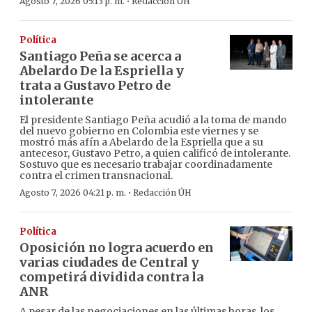
·
Agosto 7, 2026 05:13 p. m.
Redacción ÚH
Política
Santiago Peña se acerca a
Abelardo De la Espriella y
trata a Gustavo Petro de
intolerante
El presidente Santiago Peña acudió a la toma de mando
del nuevo gobierno en Colombia este viernes y se
mostró más afín a Abelardo de la Espriella que a su
antecesor, Gustavo Petro, a quien calificó de intolerante.
Sostuvo que es necesario trabajar coordinadamente
contra el crimen transnacional.
·
Agosto 7, 2026 04:21 p. m.
Redacción ÚH
Política
Oposición no logra acuerdo en
varias ciudades de Central y
competirá dividida contra la
ANR
A pesar de las negociaciones en las últimas horas, los