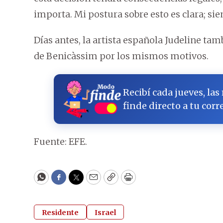
importa. Mi postura sobre esto es clara; sie
Días antes, la artista española Judeline tam
de Benicàssim por los mismos motivos.
Recibí cada jueves, las
finde directo a tu corr
Fuente: EFE.
WhatsApp
Facebook
Twitter
Email
Copy
Print
Residente
Israel