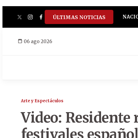
NACI
ÚLTIMAS NOTICIAS
twitter
instagram
facebook
tiktok
youtube
spotify
06 ago 2026
Arte y Espectáculos
Video: Residente 
festivales españo