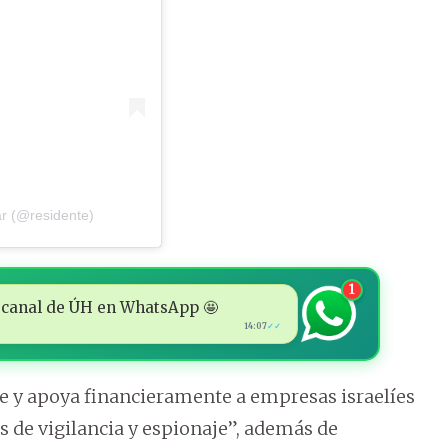
ar (@residente)
1
 al canal de ÚH en WhatsApp 🤩
14:07
✓✓
te y apoya financieramente a empresas israelíes
s de vigilancia y espionaje”, además de