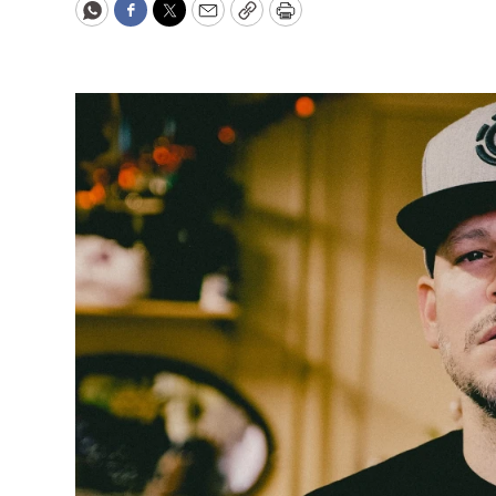
WhatsApp
Facebook
Twitter
Email
Copy
Print