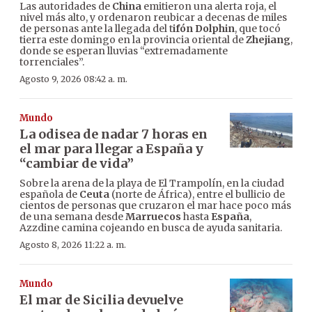
Las autoridades de
China
emitieron una alerta roja, el
nivel más alto, y ordenaron reubicar a decenas de miles
de personas ante la llegada del t
ifón Dolphin
, que tocó
tierra este domingo en la provincia oriental de
Zhejiang
,
donde se esperan lluvias “extremadamente
torrenciales”.
Agosto 9, 2026 08:42 a. m.
Mundo
La odisea de nadar 7 horas en
el mar para llegar a España y
“cambiar de vida”
Sobre la arena de la playa de El Trampolín, en la ciudad
española de
Ceuta
(norte de África), entre el bullicio de
cientos de personas que cruzaron el mar hace poco más
de una semana desde
Marruecos
hasta
España
,
Azzdine camina cojeando en busca de ayuda sanitaria.
Agosto 8, 2026 11:22 a. m.
Mundo
El mar de Sicilia devuelve