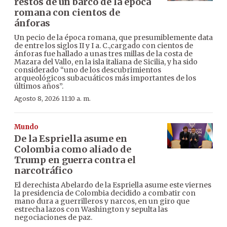
restos de un barco de la época
romana con cientos de
ánforas
Un pecio de la época romana, que presumiblemente data
de entre los siglos II y I a. C.,cargado con cientos de
ánforas fue hallado a unas tres millas de la costa de
Mazara del Vallo, en la isla italiana de Sicilia, y ha sido
considerado “uno de los descubrimientos
arqueológicos subacuáticos más importantes de los
últimos años”.
Agosto 8, 2026 11:10 a. m.
Mundo
De la Espriella asume en
Colombia como aliado de
Trump en guerra contra el
narcotráfico
El derechista Abelardo de la Espriella asume este viernes
la presidencia de Colombia decidido a combatir con
mano dura a guerrilleros y narcos, en un giro que
estrecha lazos con Washington y sepulta las
negociaciones de paz.