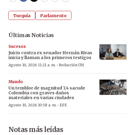
WhatsApp
Facebook
Twitter
Email
Copy
Print
Turquía
Parlamento
Últimas Noticias
Sucesos
Juicio contra ex senador Hernán Rivas
inicia y llaman a los primeros testigos
·
Agosto 10, 2026 11:21 a. m.
Redacción ÚH
Mundo
Un temblor de magnitud 7,4 sacude
Colombia con graves daños
materiales en varias ciudades
·
Agosto 10, 2026 10:58 a. m.
EFE
Notas más leídas